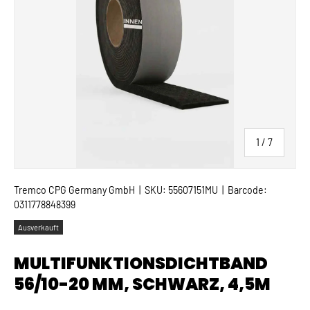
von
1
/
7
Tremco CPG Germany GmbH
|
SKU:
55607151MU
|
Barcode:
0311778848399
Ausverkauft
MULTIFUNKTIONSDICHTBAND
56/10-20 MM, SCHWARZ, 4,5M