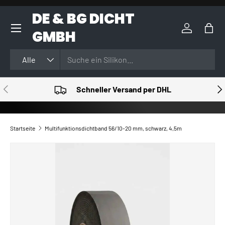
DE & BG DICHT
DIREKT ZUM INHALT
GMBH
Einloggen
Eink
Suchen
Art
Alle
VORHERIGE
NÄ
Schneller Versand per DHL
Startseite
Multifunktionsdichtband 56/10-20 mm, schwarz, 4,5m
ZU PRODUKTINFORMATIONEN SPRINGEN