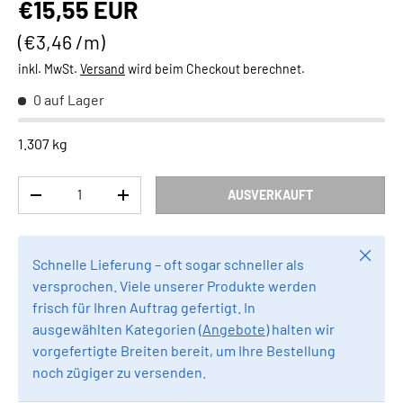
Normaler Preis
€15,55 EUR
Grundpreis
€3,46 /m
inkl. MwSt.
Versand
wird beim Checkout berechnet.
0 auf Lager
1.307 kg
Anzahl
AUSVERKAUFT
MENGE VERRINGERN
MENGE ERHÖHEN
Schlie
Schnelle Lieferung – oft sogar schneller als
versprochen. Viele unserer Produkte werden
frisch für Ihren Auftrag gefertigt. In
ausgewählten Kategorien (
Angebote
) halten wir
vorgefertigte Breiten bereit, um Ihre Bestellung
noch zügiger zu versenden.