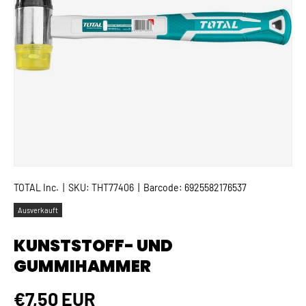
TOTAL Inc.
|
SKU:
THT77406
|
Barcode:
6925582176537
Ausverkauft
KUNSTSTOFF- UND
GUMMIHAMMER
Normaler Preis
€7,50 EUR