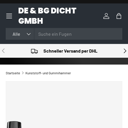
DE & BG DICHT
DIREKT ZUM INHALT
GMBH
Einloggen
Eink
Suchen
Art
Alle
VORHERIGE
NÄ
Schneller Versand per DHL
Startseite
Kunststoff- und Gummihammer
ZU PRODUKTINFORMATIONEN SPRINGEN