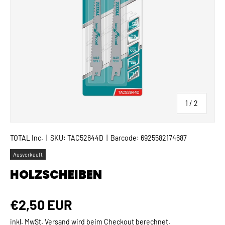
von
1
/
2
TOTAL Inc.
|
SKU:
TAC52644D
|
Barcode:
6925582174687
Ausverkauft
HOLZSCHEIBEN
Normaler Preis
€2,50 EUR
inkl. MwSt.
Versand
wird beim Checkout berechnet.