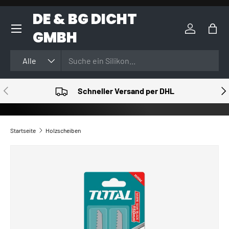
DE & BG DICHT
DIREKT ZUM INHALT
GMBH
Einloggen
Eink
Suchen
Art
Alle
VORHERIGE
NÄ
Schneller Versand per DHL
Startseite
Holzscheiben
ZU PRODUKTINFORMATIONEN SPRINGEN