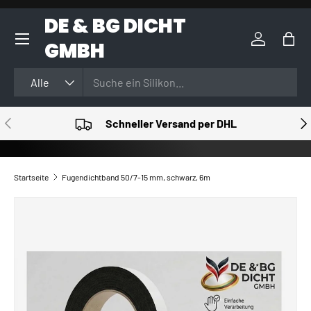
DE & BG DICHT
DIREKT ZUM INHALT
GMBH
Einloggen
Eink
Suchen
Art
Alle
VORHERIGE
NÄ
Schneller Versand per DHL
Startseite
Fugendichtband 50/7-15 mm, schwarz, 6m
ZU PRODUKTINFORMATIONEN SPRINGEN