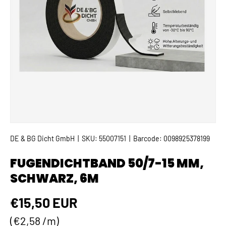
DE & BG Dicht GmbH
|
SKU:
55007151
|
Barcode:
0098925378199
FUGENDICHTBAND 50/7-15 MM,
SCHWARZ, 6M
Normaler Preis
€15,50 EUR
Grundpreis
€2,58 /m