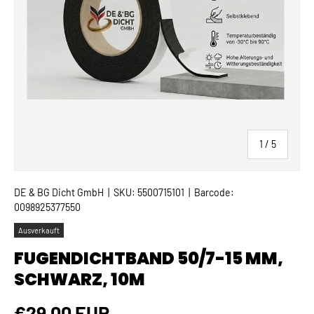
von
1
/
5
DE & BG Dicht GmbH
|
SKU:
5500715101
|
Barcode:
0098925377550
Ausverkauft
FUGENDICHTBAND 50/7-15 MM,
SCHWARZ, 10M
Normaler Preis
€29,00 EUR