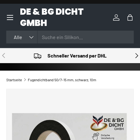
DE & BG DICHT
DIREKT ZUM INHALT
GMBH
Einloggen
Eink
Suchen
Art
Alle
VORHERIGE
NÄ
Schneller Versand per DHL
Startseite
Fugendichtband 50/7-15 mm, schwarz, 10m
ZU PRODUKTINFORMATIONEN SPRINGEN