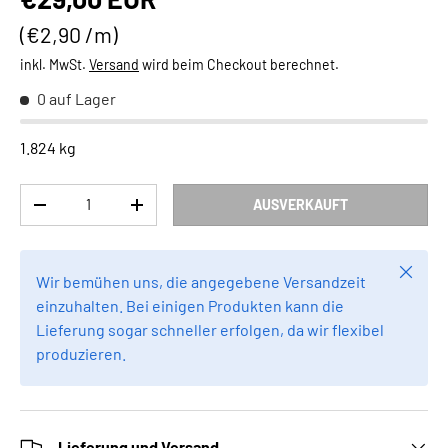
Grundpreis
€2,90 /m
inkl. MwSt.
Versand
wird beim Checkout berechnet.
0 auf Lager
1.824 kg
Anzahl
AUSVERKAUFT
MENGE VERRINGERN
MENGE ERHÖHEN
Schlie
Wir bemühen uns, die angegebene Versandzeit
einzuhalten. Bei einigen Produkten kann die
Lieferung sogar schneller erfolgen, da wir flexibel
produzieren.
Lieferung und Versand