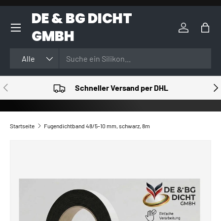
DE & BG DICHT
DIREKT ZUM INHALT
GMBH
Einloggen
Eink
Suchen
Art
Alle
VORHERIGE
NÄ
Schneller Versand per DHL
Startseite
Fugendichtband 48/5-10 mm, schwarz, 8m
ZU PRODUKTINFORMATIONEN SPRINGEN