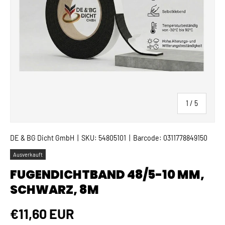
von
1
/
5
DE & BG Dicht GmbH
|
SKU:
54805101
|
Barcode:
0311778849150
Ausverkauft
FUGENDICHTBAND 48/5-10 MM,
SCHWARZ, 8M
Normaler Preis
€11,60 EUR