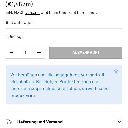
Grundpreis
€1,45 /m
inkl. MwSt.
Versand
wird beim Checkout berechnet.
0 auf Lager
1.054 kg
Anzahl
AUSVERKAUFT
MENGE VERRINGERN
MENGE ERHÖHEN
Schlie
Wir bemühen uns, die angegebene Versandzeit
einzuhalten. Bei einigen Produkten kann die
Lieferung sogar schneller erfolgen, da wir flexibel
produzieren.
Lieferung und Versand