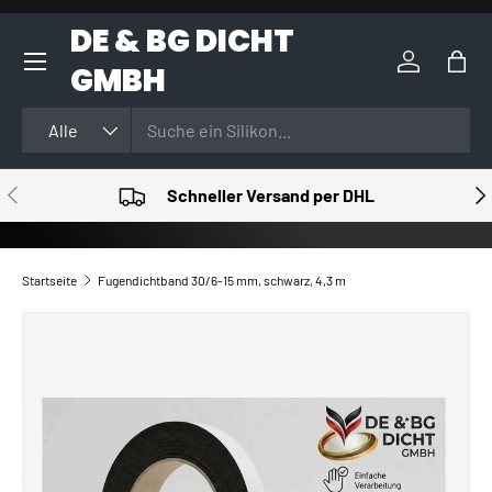
DE & BG DICHT
DIREKT ZUM INHALT
GMBH
Einloggen
Eink
Suchen
Art
Alle
VORHERIGE
NÄ
Schneller Versand per DHL
Startseite
Fugendichtband 30/6-15 mm, schwarz, 4,3 m
ZU PRODUKTINFORMATIONEN SPRINGEN