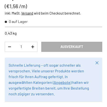
Grundpreis
€1,56 /m
inkl. MwSt.
Versand
wird beim Checkout berechnet.
0 auf Lager
0.43 kg
Anzahl
AUSVERKAUFT
MENGE VERRINGERN
MENGE ERHÖHEN
Schlie
Schnelle Lieferung – oft sogar schneller als
versprochen. Viele unserer Produkte werden
frisch für Ihren Auftrag gefertigt. In
ausgewählten Kategorien (
Angebote
) halten wir
vorgefertigte Breiten bereit, um Ihre Bestellung
noch zügiger zu versenden.