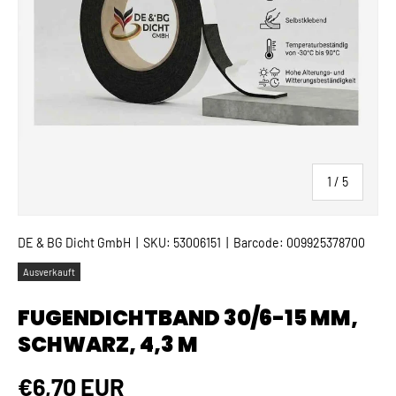
von
1
/
5
DE & BG Dicht GmbH
|
SKU:
53006151
|
Barcode:
009925378700
Ausverkauft
FUGENDICHTBAND 30/6-15 MM,
SCHWARZ, 4,3 M
Normaler Preis
€6,70 EUR