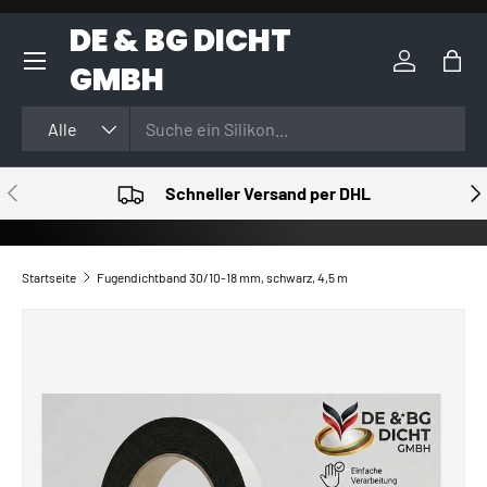
DE & BG DICHT
DIREKT ZUM INHALT
GMBH
Einloggen
Eink
Suchen
Art
Alle
VORHERIGE
NÄ
Schneller Versand per DHL
Startseite
Fugendichtband 30/10-18 mm, schwarz, 4,5 m
ZU PRODUKTINFORMATIONEN SPRINGEN