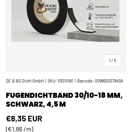
von
1
/
5
DE & BG Dicht GmbH
|
SKU:
53010181
|
Barcode:
0098925378458
FUGENDICHTBAND 30/10-18 MM,
SCHWARZ, 4,5 M
Normaler Preis
€8,35 EUR
Grundpreis
€1,86 /m