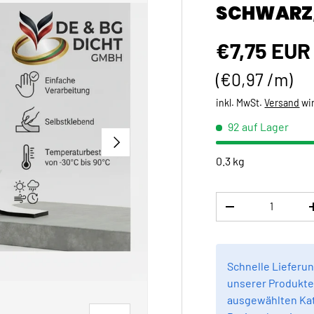
SCHWARZ,
Normaler 
€7,75 EUR
Grundpreis
€0,97 /m
inkl. MwSt.
Versand
wi
92 auf Lager
NÄCHSTE
0.3 kg
Anzahl
MENGE VERRINGE
Schnelle Lieferun
unserer Produkte 
ausgewählten Kat