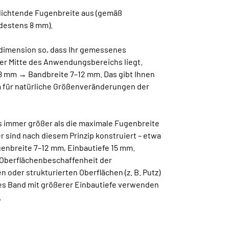
udichtende Fugenbreite aus (gemäß
destens 8 mm).
ddimension so, dass Ihr gemessenes
er Mitte des Anwendungsbereichs liegt.
 8 mm → Bandbreite 7–12 mm. Das gibt Ihnen
 für natürliche Größenveränderungen der
s immer größer als die maximale Fugenbreite
 sind nach diesem Prinzip konstruiert – etwa
genbreite 7–12 mm, Einbautiefe 15 mm.
 Oberflächenbeschaffenheit der
n oder strukturierten Oberflächen (z. B. Putz)
res Band mit größerer Einbautiefe verwenden
.