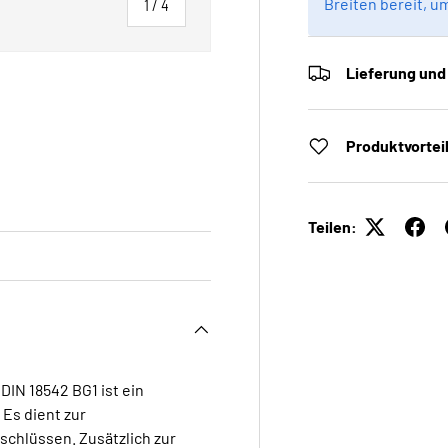
Breiten bereit, u
von
1
/
4
Lieferung und
Produktvortei
 laden
Galerieansicht laden
Teilen:
DIN 18542 BG1 ist ein
Es dient zur
schlüssen. Zusätzlich zur