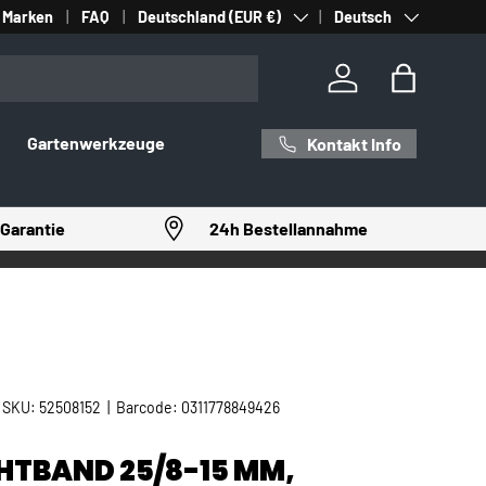
Land/Region
Sprache
Marken
FAQ
Deutschland (EUR €)
Deutsch
Einloggen
Einkaufst
Gartenwerkzeuge
Kontakt Info
Garantie
24h Bestellannahme
|
SKU:
52508152
|
Barcode:
0311778849426
HTBAND 25/8-15 MM,