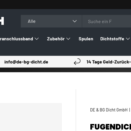
H
Suchen
Art
Alle
ranschlussband
Zubehör
Spulen
Dichtstoffe
info@de-bg-dicht.de
14 Tage Geld-Zurück-
DE & BG Dicht GmbH
FUGENDIC