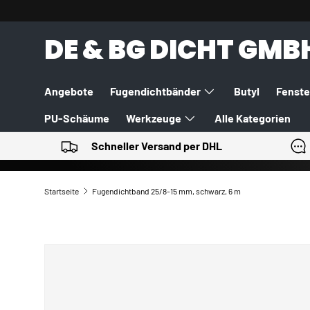
DIREKT ZUM INHALT
DE & BG DICHT GMB
Angebote
Fugendichtbänder
Butyl
Fenste
PU-Schäume
Werkzeuge
Alle Kategorien
Schneller Versand per DHL
Startseite
Fugendichtband 25/8-15 mm, schwarz, 6 m
ZU PRODUKTINFORMATIONEN SPRINGEN