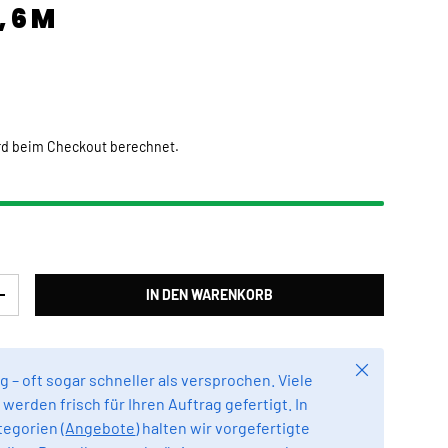
 6 M
Preis
rd beim Checkout berechnet.
IN DEN WARENKORB
RN
MENGE ERHÖHEN
Schließen
g – oft sogar schneller als versprochen. Viele
werden frisch für Ihren Auftrag gefertigt. In
egorien (
Angebote
) halten wir vorgefertigte