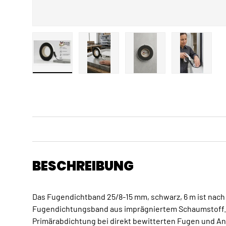
Bild 1 in Galerieansicht laden
Bild 2 in Galerieansicht laden
Bild 3 in Galerieansicht
Bild 4 in 
BESCHREIBUNG
Das Fugendichtband 25/8-15 mm, schwarz, 6 m ist nach 
Fugendichtungsband aus imprägniertem Schaumstoff. 
Primärabdichtung bei direkt bewitterten Fugen und An