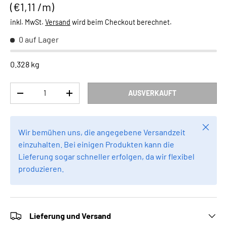
Grundpreis
€1,11 /m
inkl. MwSt.
Versand
wird beim Checkout berechnet.
0 auf Lager
0.328 kg
Anzahl
AUSVERKAUFT
MENGE VERRINGERN
MENGE ERHÖHEN
Schlie
Wir bemühen uns, die angegebene Versandzeit
einzuhalten. Bei einigen Produkten kann die
Lieferung sogar schneller erfolgen, da wir flexibel
produzieren.
Lieferung und Versand