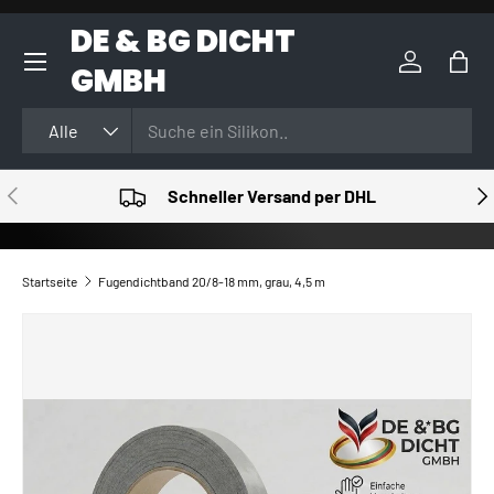
DE & BG DICHT
DIREKT ZUM INHALT
GMBH
Einloggen
Eink
Suchen
Art
Alle
VORHERIGE
NÄ
Schneller Versand per DHL
Startseite
Fugendichtband 20/8-18 mm, grau, 4,5 m
ZU PRODUKTINFORMATIONEN SPRINGEN