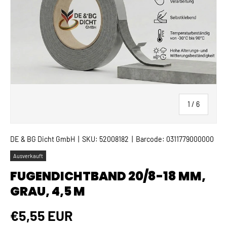
von
1
/
6
DE & BG Dicht GmbH
|
SKU:
52008182
|
Barcode:
0311779000000
Ausverkauft
FUGENDICHTBAND 20/8-18 MM,
GRAU, 4,5 M
Normaler Preis
€5,55 EUR