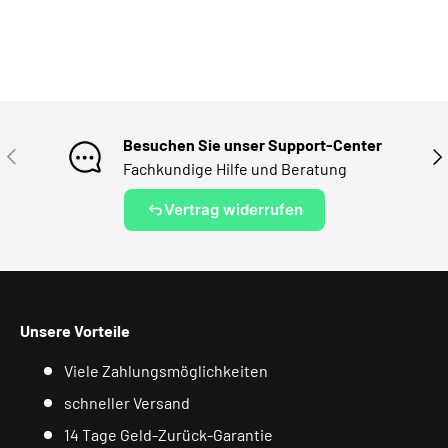
Besuchen Sie unser Support-Center
VORHERIGE
NÄ
Fachkundige Hilfe und Beratung
Vertrag widerrufen
Unsere Vorteile
Viele Zahlungsmöglichkeiten
schneller Versand
14 Tage Geld-Zurück-Garantie