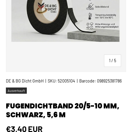
von
1
/
5
DE & BG Dicht GmbH
|
SKU:
52005104
|
Barcode:
098925381786
Ausverkauft
FUGENDICHTBAND 20/5-10 MM,
SCHWARZ, 5,6 M
Normaler Preis
€3,40 EUR