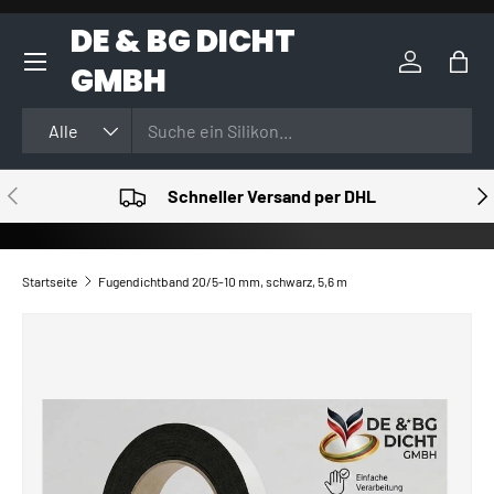
DE & BG DICHT
DIREKT ZUM INHALT
GMBH
Einloggen
Eink
Suchen
Art
Alle
VORHERIGE
NÄ
Schneller Versand per DHL
Startseite
Fugendichtband 20/5-10 mm, schwarz, 5,6 m
ZU PRODUKTINFORMATIONEN SPRINGEN