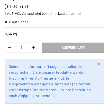
Grundpreis
€0,61 /m
inkl. MwSt.
Versand
wird beim Checkout berechnet.
0 auf Lager
0.34 kg
Anzahl
AUSVERKAUFT
MENGE VERRINGERN
MENGE ERHÖHEN
Schlie
Schnelle Lieferung – oft sogar schneller als
versprochen. Viele unserer Produkte werden
frisch für Ihren Auftrag gefertigt. In
ausgewählten Kategorien (
Angebote
) halten wir
vorgefertigte Breiten bereit, um Ihre Bestellung
noch zügiger zu versenden.