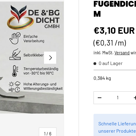
FUGENDICH
M
Normaler 
€3,10 EUR
Grundpreis
€0,31 /m
inkl. MwSt.
Versand
wi
NÄCHSTE
0 auf Lager
0.384 kg
Anzahl
MENGE VERRINGE
Schnelle Lieferun
unserer Produkte 
von
1
/
6