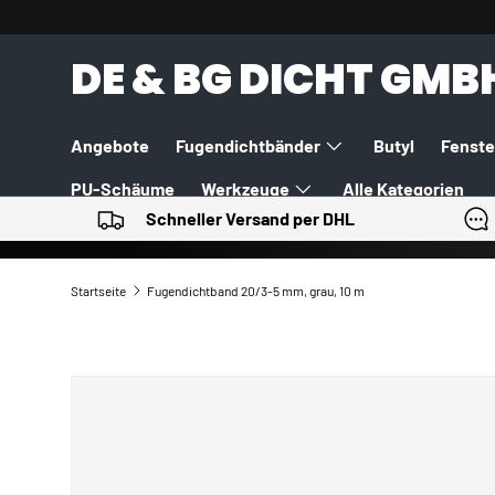
DIREKT ZUM INHALT
DE & BG DICHT GMB
Angebote
Fugendichtbänder
Butyl
Fenste
PU-Schäume
Werkzeuge
Alle Kategorien
Schneller Versand per DHL
Startseite
Fugendichtband 20/3-5 mm, grau, 10 m
ZU PRODUKTINFORMATIONEN SPRINGEN