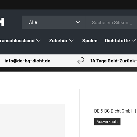
H
Suchen
Art
Alle
ranschlussband
Zubehör
Spulen
Dichtstoffe
info@de-bg-dicht.de
14 Tage Geld-Zurück-
DE & BG Dicht GmbH
Ausverkauft