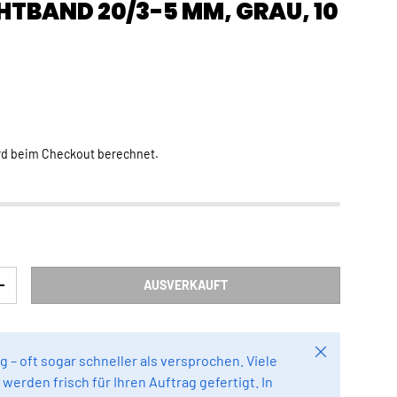
TBAND 20/3-5 MM, GRAU, 10
Preis
rd beim Checkout berechnet.
AUSVERKAUFT
RN
MENGE ERHÖHEN
Schließen
g – oft sogar schneller als versprochen. Viele
werden frisch für Ihren Auftrag gefertigt. In