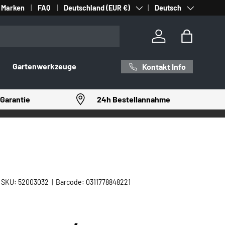
Land/Region
Sprache
Marken
FAQ
Deutschland (EUR €)
Deutsch
Einloggen
Einkaufst
Gartenwerkzeuge
Kontakt Info
Garantie
24h Bestellannahme
|
SKU:
52003032
|
Barcode:
0311778848221