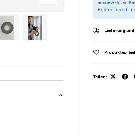
ausgewählten Kat
Breiten bereit, u
Lieferung und
 laden
Galerieansicht laden
Bild 5 in Galerieansicht laden
Bild 6 in Galerieansicht laden
Produktvortei
Teilen: