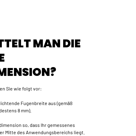
TTELT MAN DIE
E
MENSION?
n Sie wie folgt vor:
udichtende Fugenbreite aus (gemäß
destens 8 mm).
ddimension so, dass Ihr gemessenes
er Mitte des Anwendungsbereichs liegt.