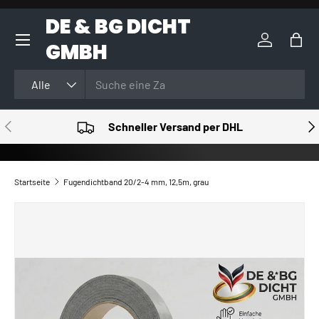
DE & BG DICHT
DIREKT ZUM INHALT
GMBH
Einloggen
Eink
Suchen
Art
Alle
VORHERIGE
NÄ
Schneller Versand per DHL
Startseite
Fugendichtband 20/2-4 mm, 12,5m, grau
ZU PRODUKTINFORMATIONEN SPRINGEN