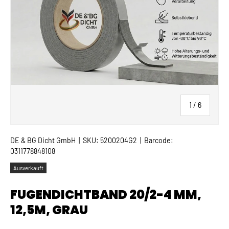
von
1
/
6
DE & BG Dicht GmbH
|
SKU:
5200204G2
|
Barcode:
0311778848108
Ausverkauft
FUGENDICHTBAND 20/2-4 MM,
12,5M, GRAU