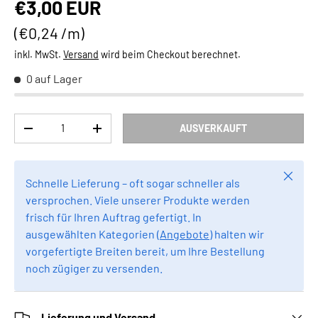
Normaler Preis
€3,00 EUR
Grundpreis
€0,24 /m
inkl. MwSt.
Versand
wird beim Checkout berechnet.
0 auf Lager
Anzahl
AUSVERKAUFT
MENGE VERRINGERN
MENGE ERHÖHEN
Schlie
Schnelle Lieferung – oft sogar schneller als
versprochen. Viele unserer Produkte werden
frisch für Ihren Auftrag gefertigt. In
ausgewählten Kategorien (
Angebote
) halten wir
vorgefertigte Breiten bereit, um Ihre Bestellung
noch zügiger zu versenden.
Lieferung und Versand