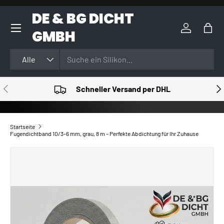
DE & BG DICHT
DIREKT ZUM INHALT
GMBH
Einloggen
Eink
Suchen
Art
Alle
VORHERIGE
NÄ
Schneller Versand per DHL
Startseite
Fugendichtband 10/3-6 mm, grau, 8 m – Perfekte Abdichtung für Ihr Zuhause
ZU PRODUKTINFORMATIONEN SPRINGEN