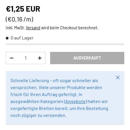
Normaler Preis
€1,25 EUR
Grundpreis
€0,16 /m
inkl. MwSt.
Versand
wird beim Checkout berechnet.
0 auf Lager
Anzahl
AUSVERKAUFT
MENGE VERRINGERN
MENGE ERHÖHEN
Schlie
Schnelle Lieferung – oft sogar schneller als
versprochen. Viele unserer Produkte werden
frisch für Ihren Auftrag gefertigt. In
ausgewählten Kategorien (
Angebote
) halten wir
vorgefertigte Breiten bereit, um Ihre Bestellung
noch zügiger zu versenden.