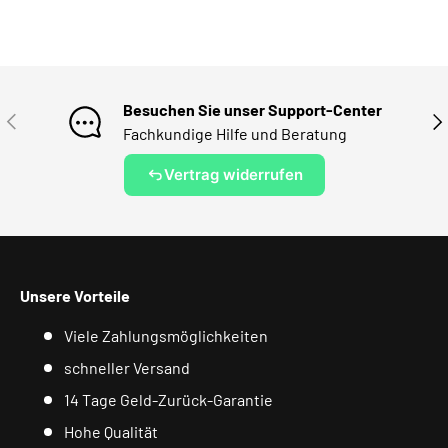
Besuchen Sie unser Support-Center
VORHERIGE
NÄ
Fachkundige Hilfe und Beratung
Vertrag widerrufen
Unsere Vorteile
Viele Zahlungsmöglichkeiten
schneller Versand
14 Tage Geld-Zurück-Garantie
Hohe Qualität