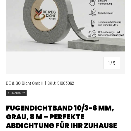
von
1
/
5
DE & BG Dicht GmbH
|
SKU:
51003062
Ausverkauft
FUGENDICHTBAND 10/3-6 MM,
GRAU, 8 M – PERFEKTE
ABDICHTUNG FÜR IHR ZUHAUSE