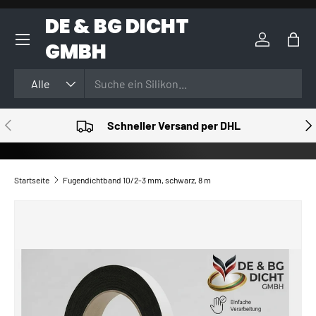
DE & BG DICHT
DIREKT ZUM INHALT
GMBH
Einloggen
Eink
Suchen
Art
Alle
VORHERIGE
NÄ
Schneller Versand per DHL
Startseite
Fugendichtband 10/2-3 mm, schwarz, 8 m
ZU PRODUKTINFORMATIONEN SPRINGEN