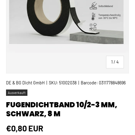
von
1
/
4
DE & BG Dicht GmbH
|
SKU:
51002038
|
Barcode:
0311778848696
Ausverkauft
FUGENDICHTBAND 10/2-3 MM,
SCHWARZ, 8 M
Normaler Preis
€0,80 EUR