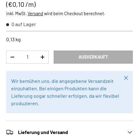
Grundpreis
€0,10 /m
inkl. MwSt.
Versand
wird beim Checkout berechnet.
0 auf Lager
0.13 kg
Anzahl
AUSVERKAUFT
MENGE VERRINGERN
MENGE ERHÖHEN
Schlie
Wir bemühen uns, die angegebene Versandzeit
einzuhalten. Bei einigen Produkten kann die
Lieferung sogar schneller erfolgen, da wir flexibel
produzieren.
Lieferung und Versand