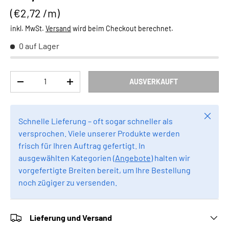
Grundpreis
€2,72 /m
inkl. MwSt.
Versand
wird beim Checkout berechnet.
0 auf Lager
Anzahl
AUSVERKAUFT
MENGE VERRINGERN
MENGE ERHÖHEN
Schlie
Schnelle Lieferung – oft sogar schneller als
versprochen. Viele unserer Produkte werden
frisch für Ihren Auftrag gefertigt. In
ausgewählten Kategorien (
Angebote
) halten wir
vorgefertigte Breiten bereit, um Ihre Bestellung
noch zügiger zu versenden.
Lieferung und Versand