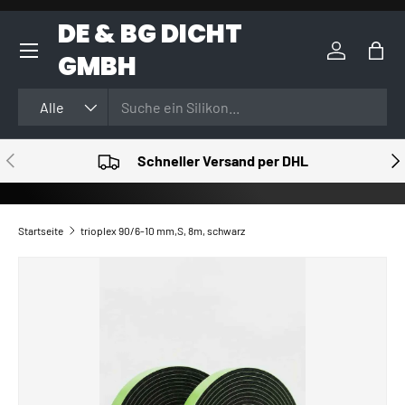
DE & BG DICHT
DIREKT ZUM INHALT
GMBH
Einloggen
Eink
Suchen
Art
Alle
VORHERIGE
NÄ
Schneller Versand per DHL
Startseite
trioplex 90/6-10 mm,S, 8m, schwarz
ZU PRODUKTINFORMATIONEN SPRINGEN