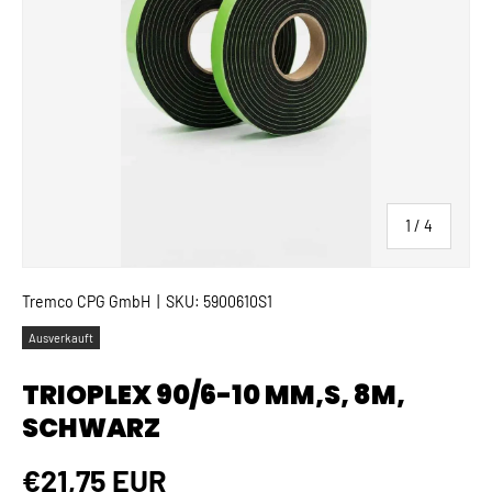
von
1
/
4
Tremco CPG GmbH
|
SKU:
5900610S1
Ausverkauft
TRIOPLEX 90/6-10 MM,S, 8M,
SCHWARZ
Normaler Preis
€21,75 EUR