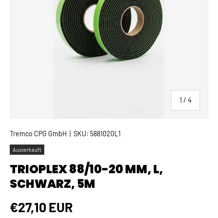
von
1
/
4
Tremco CPG GmbH
|
SKU:
5881020L1
Ausverkauft
TRIOPLEX 88/10-20 MM, L,
SCHWARZ, 5M
Normaler Preis
€27,10 EUR