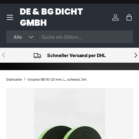
DE & BG DICHT
DIREKT ZUM INHALT
GMBH
Einloggen
Eink
Suchen
Art
Alle
VORHERIGE
NÄ
Schneller Versand per DHL
Startseite
trioplex 88/10-20 mm, L, schwarz, 5m
ZU PRODUKTINFORMATIONEN SPRINGEN