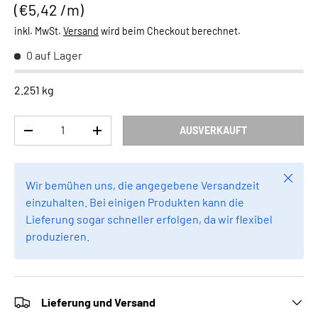
Grundpreis
€5,42 /m
inkl. MwSt.
Versand
wird beim Checkout berechnet.
0 auf Lager
2.251 kg
Anzahl
AUSVERKAUFT
MENGE VERRINGERN
MENGE ERHÖHEN
Schlie
Wir bemühen uns, die angegebene Versandzeit
einzuhalten. Bei einigen Produkten kann die
Lieferung sogar schneller erfolgen, da wir flexibel
produzieren.
Lieferung und Versand