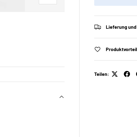
Lieferung und
 laden
Galerieansicht laden
Produktvortei
Teilen: