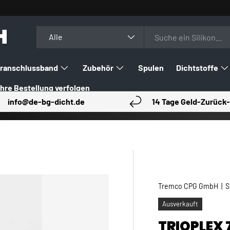
H
Suchen
Art
Alle
ranschlussband
Zubehör
Spulen
Dichtstoffe
Ihre Bestellung verfolgen
info@de-bg-dicht.de
14 Tage Geld-Zurück-
Tremco CPG GmbH
|
S
Ausverkauft
TRIOPLEX 