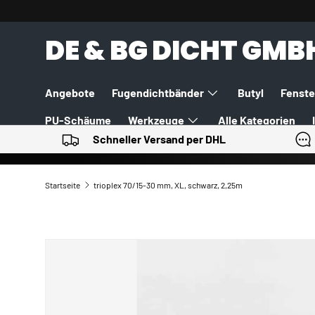
DIREKT ZUM INHALT
DE & BG DICHT GMB
Angebote
Fugendichtbänder
Butyl
Fenste
PU-Schäume
Werkzeuge
Alle Kategorien
Schneller Versand per DHL
Startseite
trioplex 70/15-30 mm, XL, schwarz, 2,25m
ZU PRODUKTINFORMATIONEN SPRINGEN