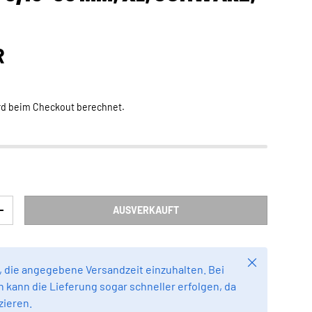
Preis
R
rd beim Checkout berechnet.
AUSVERKAUFT
RN
MENGE ERHÖHEN
Schließen
 die angegebene Versandzeit einzuhalten. Bei
 kann die Lieferung sogar schneller erfolgen, da
zieren.