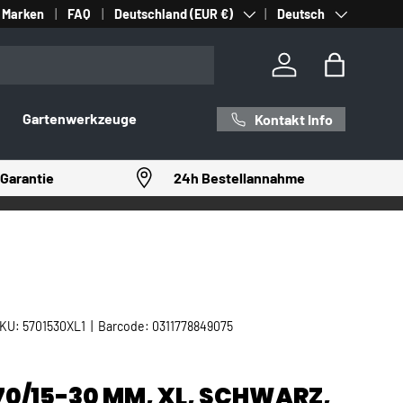
Land/Region
Sprache
Marken
FAQ
Deutschland (EUR €)
Deutsch
Einloggen
Einkaufst
Gartenwerkzeuge
Kontakt Info
Garantie
24h Bestellannahme
KU:
5701530XL1
|
Barcode:
0311778849075
70/15-30 MM, XL, SCHWARZ,