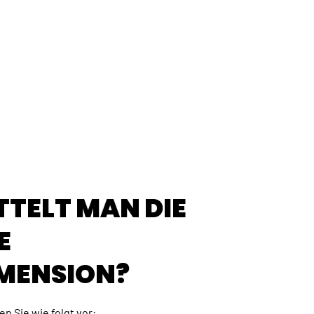
TTELT MAN DIE
E
MENSION?
n Sie wie folgt vor: