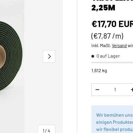
2,25M
Normaler 
€17,70 EU
Grundpreis
€7,87 /m
inkl. MwSt.
Versand
wi
NÄCHSTE
0 auf Lager
1.612 kg
Anzahl
MENGE VERRINGE
Wir bemühen uns,
einigen Produkten
wir flexibel produ
von
1
/
4