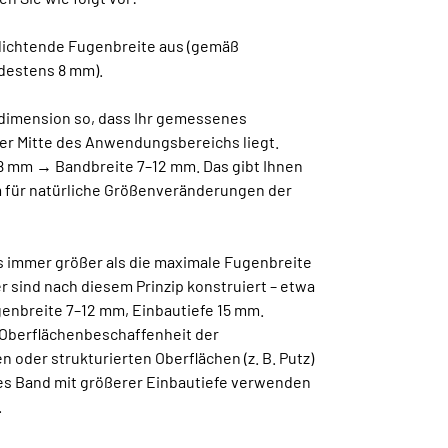
udichtende Fugenbreite aus (gemäß
destens 8 mm).
ddimension so, dass Ihr gemessenes
er Mitte des Anwendungsbereichs liegt.
 8 mm → Bandbreite 7–12 mm. Das gibt Ihnen
 für natürliche Größenveränderungen der
s immer größer als die maximale Fugenbreite
 sind nach diesem Prinzip konstruiert – etwa
genbreite 7–12 mm, Einbautiefe 15 mm.
 Oberflächenbeschaffenheit der
n oder strukturierten Oberflächen (z. B. Putz)
res Band mit größerer Einbautiefe verwenden
.