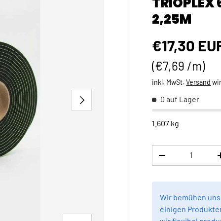
TRIOPLEX 
2,25M
Normaler 
€17,30 EU
Grundpreis
€7,69 /m
inkl. MwSt.
Versand
wi
NÄCHSTE
0 auf Lager
1.607 kg
Anzahl
MENGE VERRINGE
Wir bemühen uns,
einigen Produkten
wir flexibel produ