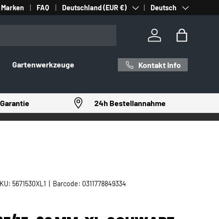
Land/Region
Sprache
Marken
FAQ
Deutschland (EUR €)
Deutsch
Einloggen
Einkaufst
Gartenwerkzeuge
Kontakt Info
Garantie
24h Bestellannahme
KU:
5671530XL1
|
Barcode:
0311778849334