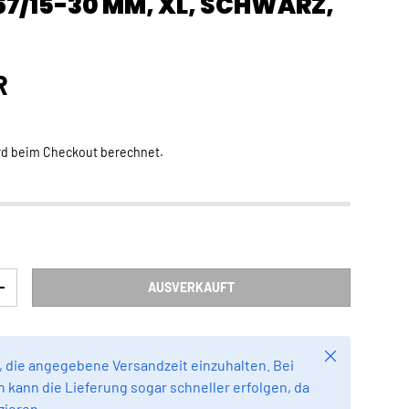
67/15-30 MM, XL, SCHWARZ,
Preis
R
rd beim Checkout berechnet.
AUSVERKAUFT
RN
MENGE ERHÖHEN
Schließen
 die angegebene Versandzeit einzuhalten. Bei
 kann die Lieferung sogar schneller erfolgen, da
zieren.