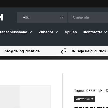
H
Suchen
Art
Alle
ranschlussband
Zubehör
Spulen
Dichtstoffe
info@de-bg-dicht.de
14 Tage Geld-Zurück-
Tremco CPG GmbH
|
S
Ausverkauft