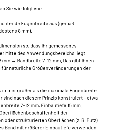
n Sie wie folgt vor:
udichtende Fugenbreite aus (gemäß
destens 8 mm).
ddimension so, dass Ihr gemessenes
er Mitte des Anwendungsbereichs liegt.
 8 mm → Bandbreite 7–12 mm. Das gibt Ihnen
 für natürliche Größenveränderungen der
s immer größer als die maximale Fugenbreite
 sind nach diesem Prinzip konstruiert – etwa
genbreite 7–12 mm, Einbautiefe 15 mm.
 Oberflächenbeschaffenheit der
n oder strukturierten Oberflächen (z. B. Putz)
res Band mit größerer Einbautiefe verwenden
.