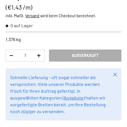
Grundpreis
€1,43 /m
inkl. MwSt.
Versand
wird beim Checkout berechnet.
0 auf Lager
1.376 kg
Anzahl
AUSVERKAUFT
MENGE VERRINGERN
MENGE ERHÖHEN
Schlie
Schnelle Lieferung – oft sogar schneller als
versprochen. Viele unserer Produkte werden
frisch für Ihren Auftrag gefertigt. In
ausgewählten Kategorien (
Angebote
) halten wir
vorgefertigte Breiten bereit, um Ihre Bestellung
noch zügiger zu versenden.