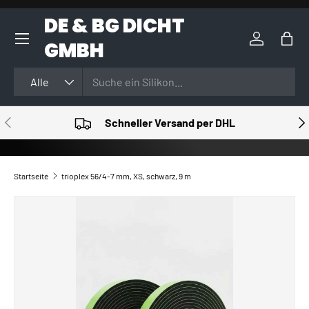
DE & BG DICHT
DIREKT ZUM INHALT
GMBH
Einloggen
Eink
Suchen
Art
Alle
VORHERIGE
NÄ
Schneller Versand per DHL
Startseite
trioplex 56/4-7 mm, XS, schwarz, 9 m
ZU PRODUKTINFORMATIONEN SPRINGEN