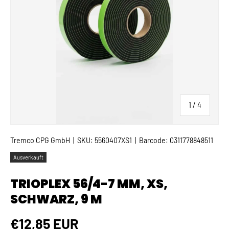
von
1
/
4
Tremco CPG GmbH
|
SKU:
5560407XS1
|
Barcode:
0311778848511
Ausverkauft
TRIOPLEX 56/4-7 MM, XS,
SCHWARZ, 9 M
Normaler Preis
€12,85 EUR