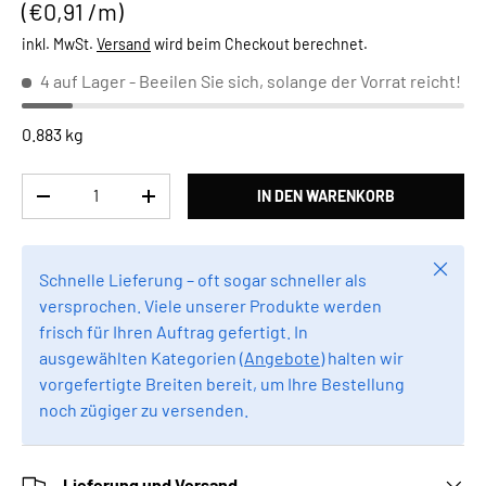
Grundpreis
€0,91 /m
inkl. MwSt.
Versand
wird beim Checkout berechnet.
4 auf Lager
- Beeilen Sie sich, solange der Vorrat reicht!
0.883 kg
Anzahl
IN DEN WARENKORB
MENGE VERRINGERN
MENGE ERHÖHEN
Schlie
Schnelle Lieferung – oft sogar schneller als
versprochen. Viele unserer Produkte werden
frisch für Ihren Auftrag gefertigt. In
ausgewählten Kategorien (
Angebote
) halten wir
vorgefertigte Breiten bereit, um Ihre Bestellung
noch zügiger zu versenden.
Lieferung und Versand