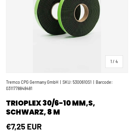
von
1
/
4
Tremco CPG Germany GmbH
|
SKU:
5300610S1
|
Barcode:
0311778848481
TRIOPLEX 30/6-10 MM,S,
SCHWARZ, 8 M
Normaler Preis
€7,25 EUR