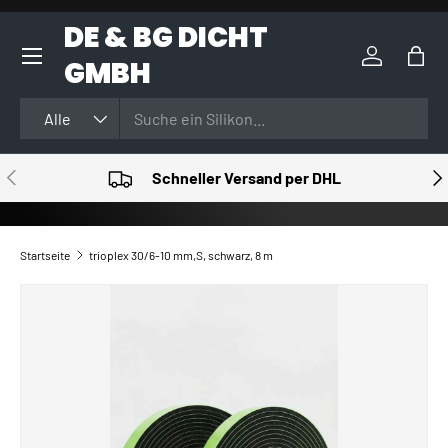
DE & BG DICHT
DIREKT ZUM INHALT
GMBH
Einloggen
Eink
Suchen
Art
Alle
VORHERIGE
NÄ
Schneller Versand per DHL
Startseite
trioplex 30/6-10 mm,S, schwarz, 8 m
ZU PRODUKTINFORMATIONEN SPRINGEN