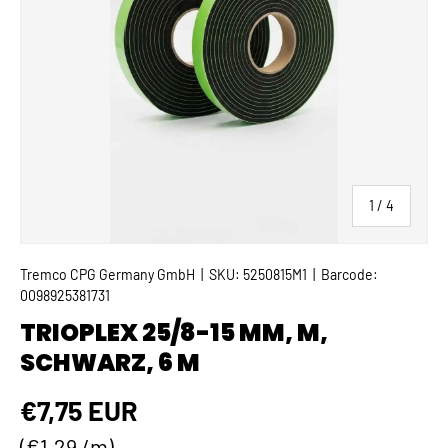
von
1
/
4
Tremco CPG Germany GmbH
|
SKU:
5250815M1
|
Barcode:
0098925381731
TRIOPLEX 25/8-15 MM, M,
SCHWARZ, 6 M
Normaler Preis
€7,75 EUR
Grundpreis
€1,29 /m