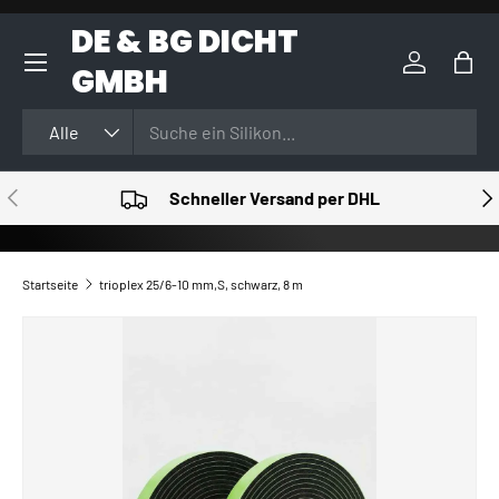
DE & BG DICHT
DIREKT ZUM INHALT
GMBH
Einloggen
Eink
Suchen
Art
Alle
VORHERIGE
NÄ
Schneller Versand per DHL
Startseite
trioplex 25/6-10 mm,S, schwarz, 8 m
ZU PRODUKTINFORMATIONEN SPRINGEN