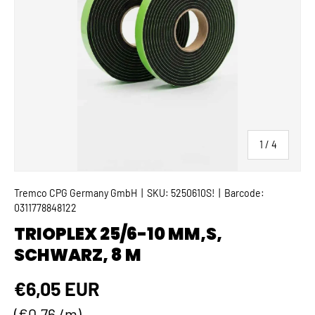
von
1
/
4
Tremco CPG Germany GmbH
|
SKU:
5250610S!
|
Barcode:
0311778848122
TRIOPLEX 25/6-10 MM,S,
SCHWARZ, 8 M
Normaler Preis
€6,05 EUR
Grundpreis
€0,76 /m