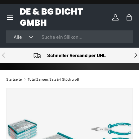
DE & BG DICHT
DIREKT ZUM INHALT
GMBH
Einloggen
Eink
Suchen
Art
Alle
VORHERIGE
NÄ
Schneller Versand per DHL
Startseite
Total Zangen, Satz à 4 Stück groß
ZU PRODUKTINFORMATIONEN SPRINGEN