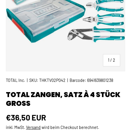
von
1
/
2
TOTAL Inc.
|
SKU:
THKTV02P042
|
Barcode:
6941639801238
TOTAL ZANGEN, SATZ À 4 STÜCK
GROSS
Normaler Preis
€36,50 EUR
inkl. MwSt.
Versand
wird beim Checkout berechnet.