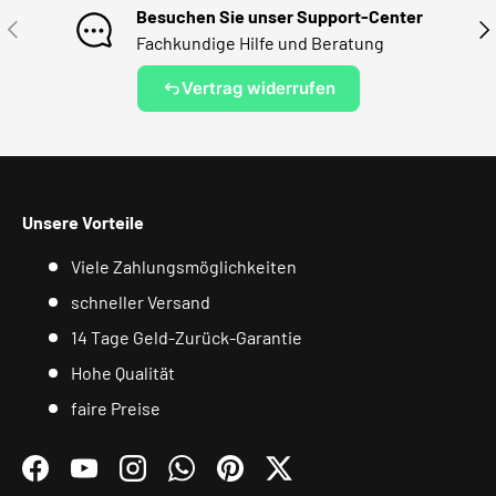
Besuchen Sie unser Support-Center
VORHERIGE
NÄ
Fachkundige Hilfe und Beratung
Vertrag widerrufen
Unsere Vorteile
Viele Zahlungsmöglichkeiten
schneller Versand
14 Tage Geld-Zurück-Garantie
Hohe Qualität
faire Preise
Facebook
YouTube
Instagram
WhatsApp
Pinterest
Twitter