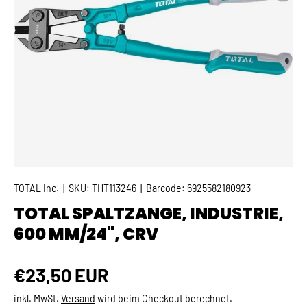
TOTAL Inc.
|
SKU:
THT113246
|
Barcode:
6925582180923
TOTAL SPALTZANGE, INDUSTRIE,
600 MM/24", CRV
Normaler Preis
€23,50 EUR
inkl. MwSt.
Versand
wird beim Checkout berechnet.