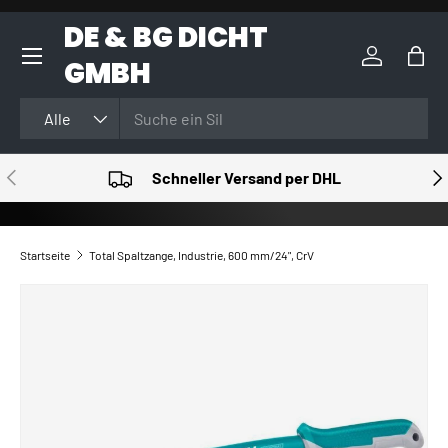
DE & BG DICHT
DIREKT ZUM INHALT
GMBH
Einloggen
Eink
Suchen
Art
Alle
VORHERIGE
NÄ
Schneller Versand per DHL
Startseite
Total Spaltzange, Industrie, 600 mm/24", CrV
ZU PRODUKTINFORMATIONEN SPRINGEN