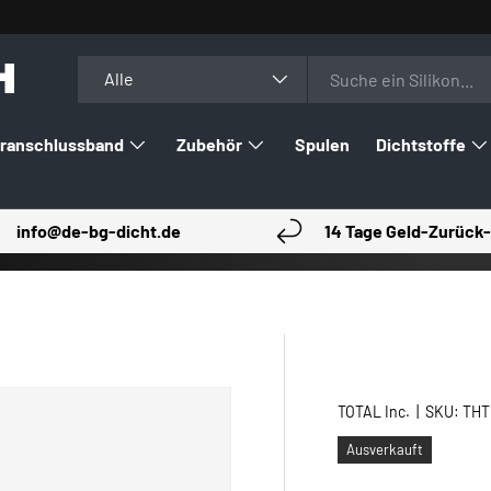
H
Suchen
Art
Alle
ranschlussband
Zubehör
Spulen
Dichtstoffe
info@de-bg-dicht.de
14 Tage Geld-Zurück-
TOTAL Inc.
|
SKU:
THT
Ausverkauft