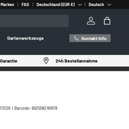
Land/Region
Sprache
Marken
FAQ
Deutschland (EUR €)
Deutsch
Einloggen
Einkaufst
Gartenwerkzeuge
Kontakt Info
Garantie
24h Bestellannahme
113126
|
Barcode:
6925582181678