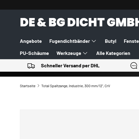
DIREKT ZUM INHALT
DE & BG DICHT GMB
Angebote
Fugendichtbänder
Butyl
Fenste
PU-Schäume
Werkzeuge
Alle Kategorien
Schneller Versand per DHL
Startseite
Total Spaltzange, Industrie, 300 mm/12", CrV
ZU PRODUKTINFORMATIONEN SPRINGEN