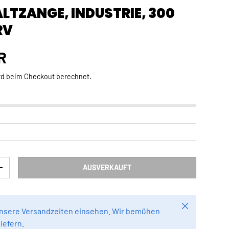
LTZANGE, INDUSTRIE, 300
RV
Preis
R
rd beim Checkout berechnet.
AUSVERKAUFT
RN
MENGE ERHÖHEN
Schließen
unsere Versandzeiten einsehen. Wir bemühen
liefern.