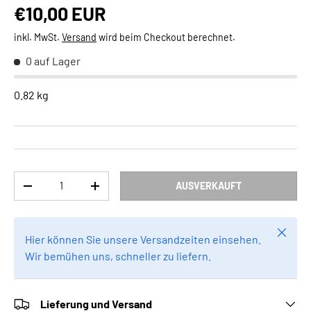
Normaler Preis
€10,00 EUR
inkl. MwSt.
Versand
wird beim Checkout berechnet.
0 auf Lager
0.82 kg
Anzahl
AUSVERKAUFT
MENGE VERRINGERN
MENGE ERHÖHEN
Schlie
Hier können Sie unsere Versandzeiten einsehen.
Wir bemühen uns, schneller zu liefern.
Lieferung und Versand