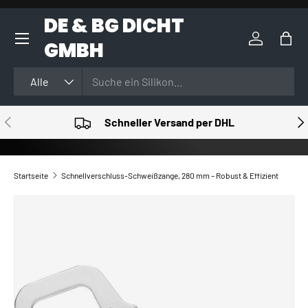
DE & BG DICHT
DIREKT ZUM INHALT
GMBH
Einloggen
Eink
Suchen
Art
Alle
VORHERIGE
NÄ
Schneller Versand per DHL
Startseite
Schnellverschluss-Schweißzange, 280 mm – Robust & Effizient
ZU PRODUKTINFORMATIONEN SPRINGEN