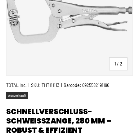
von
1
/
2
TOTAL Inc.
|
SKU:
THT111113
|
Barcode:
6925582191196
Ausverkauft
SCHNELLVERSCHLUSS-
SCHWEISSZANGE, 280 MM – R
OBUST & EFFIZIENT