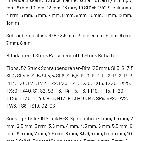
mm, 8 mm, 10 mm, 12 mm, 13 mm, 10 Stück 1/4″-Stecknuss:
4 mm, 5 mm, 6 mm, 7 mm, 8 mm, 9mm, 10mm, 11mm, 12mm,
13mm
Schraubenschlüssel: 8 : 2,5 mm, 3 mm, 4 mm, 5 mm, 6 mm,
7 mm, 8 mm
Bitadapter: 1 Stück Ratschengriff, 1 Stück Bithalter
Tipps: 52 Stück Schraubendreher-Bits (25 mm): SL3, SL3.5,
SL4, SL4.5, SL5, SL5.5, SL6, SL6.5, PH0, PH1, PH2, PH2, PH3,
PH4, PZ0, PZ1, PZ2, PZ2, PZ3, PZ4, TX10, TX15, TX20, TX25,
TX30, TX40, S1, S2, S3, H3, H4, H5, H6, TT10, TT15, TT20,
TT25, TT30, TT40, HT5, HT3, HT3 HT6, M6, SP6, SP8, TW2,
TW3, TS8, TS10, C2, C3
Sonstige Teile: 19 Stück HSS-Spiralbohrer: 1 mm, 1,5 mm, 2
mm, 2,5 mm, 3 mm, 3,5 mm, 4 mm, 4,5 mm, 5 mm, 5,5 mm, 6
mm, 6,5 mm, 7 mm, 7,5 mm, 8 mm, 8,5 9,5 mm, 9 mm mm, 10
mm 6 Stück Bohrer für Mauerwerk: 3 mm, 4 mm, 5 mm, 6