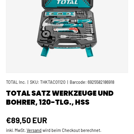
TOTAL Inc.
|
SKU:
THKTAC01120
|
Barcode:
6925582186918
TOTAL SATZ WERKZEUGE UND
BOHRER, 120-TLG., HSS
Normaler Preis
€89,50 EUR
inkl. MwSt.
Versand
wird beim Checkout berechnet.