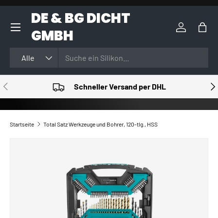
DE & BG DICHT
DIREKT ZUM INHALT
GMBH
Einloggen
Eink
Suchen
Art
Alle
VORHERIGE
NÄ
Schneller Versand per DHL
Startseite
Total Satz Werkzeuge und Bohrer, 120-tlg., HSS
ZU PRODUKTINFORMATIONEN SPRINGEN