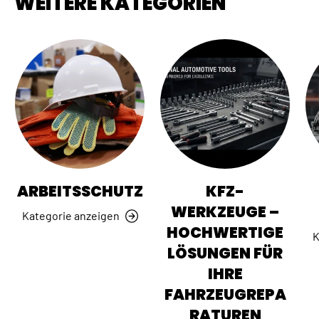
WEITERE KATEGORIEN
ARBEITSSCHUTZ
KFZ-
WERKZEUGE –
Kategorie anzeigen
HOCHWERTIGE
K
LÖSUNGEN FÜR
IHRE
FAHRZEUGREPA
RATUREN