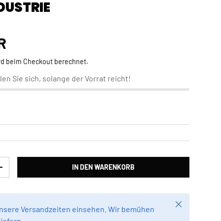
DUSTRIE
Preis
R
rd beim Checkout berechnet.
len Sie sich, solange der Vorrat reicht!
IN DEN WARENKORB
RN
MENGE ERHÖHEN
Schließen
unsere Versandzeiten einsehen. Wir bemühen
liefern.