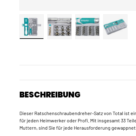
Bild 1 in Galerieansicht laden
Bild 2 in Galerieansicht laden
Bild 3 in Galerieansicht
Bild 4 in 
BESCHREIBUNG
Dieser Ratschenschraubendreher-Satz von Total ist e
für jeden Heimwerker oder Profi. Mit insgesamt 33 Teil
Muttern, sind Sie für jede Herausforderung gewappnet