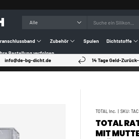
H
Suchen
Art
Alle
ranschlussband
Zubehör
Spulen
Dichtstoffe
Ihre Bestellung verfolgen
info@de-bg-dicht.de
14 Tage Geld-Zurück-
TOTAL Inc.
|
SKU:
TAC
TOTAL RA
MIT MUTTE