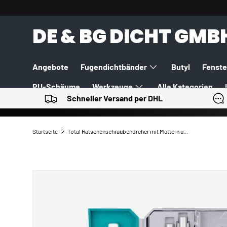
DIREKT ZUM INHALT
DE & BG DICHT GMB
Angebote
Fugendichtbänder
Butyl
Fenste
PU-Schäume
Werkzeuge
Alle Kategorien
Schneller Versand per DHL
Startseite
Total Ratschenschraubendreher mit Muttern und Spitzen, Satz à 33 Stück, Industrie
ZU PRODUKTINFORMATIONEN SPRINGEN