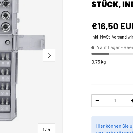
STÜCK, IN
Normaler 
€16,50 EU
inkl. MwSt.
Versand
wi
4 auf Lager
- Beei
NÄCHSTE
0.75 kg
Anzahl
MENGE VERRINGE
Hier können Sie 
von
1
/
4
uns, schneller zu 