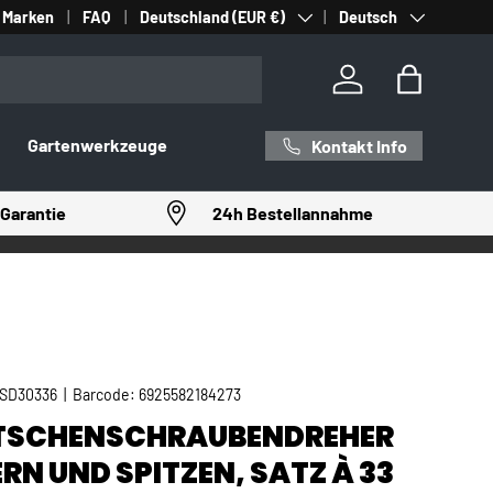
Land/Region
Sprache
Marken
FAQ
Deutschland (EUR €)
Deutsch
Einloggen
Einkaufst
Gartenwerkzeuge
Kontakt Info
Garantie
24h Bestellannahme
SD30336
|
Barcode:
6925582184273
TSCHENSCHRAUBENDREHER
RN UND SPITZEN, SATZ À 33