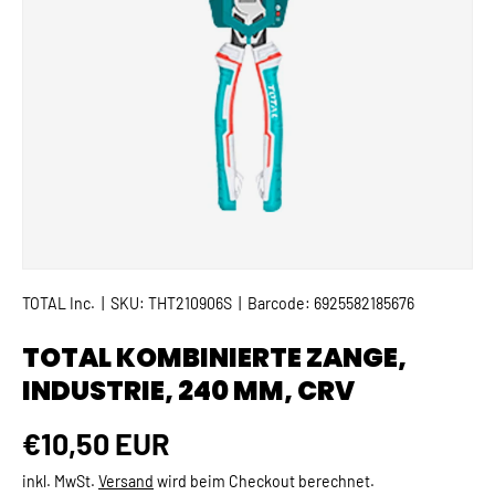
TOTAL Inc.
|
SKU:
THT210906S
|
Barcode:
6925582185676
TOTAL KOMBINIERTE ZANGE,
INDUSTRIE, 240 MM, CRV
Normaler Preis
€10,50 EUR
inkl. MwSt.
Versand
wird beim Checkout berechnet.