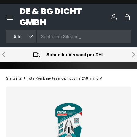
DE & BG DICHT
DIREKT ZUM INHALT
GMBH
Einloggen
Eink
Suchen
Art
Alle
VORHERIGE
NÄ
Schneller Versand per DHL
Startseite
Total Kombinierte Zange, Industrie, 240 mm, CrV
ZU PRODUKTINFORMATIONEN SPRINGEN