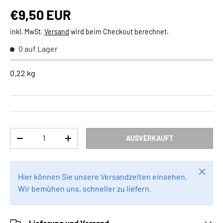
Normaler Preis
€9,50 EUR
inkl. MwSt.
Versand
wird beim Checkout berechnet.
0 auf Lager
0.22 kg
Anzahl
AUSVERKAUFT
MENGE VERRINGERN
MENGE ERHÖHEN
Schlie
Hier können Sie unsere Versandzeiten einsehen.
Wir bemühen uns, schneller zu liefern.
Lieferung und Versand