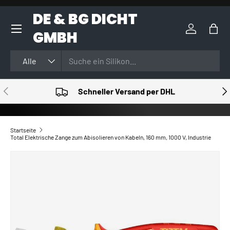
DE & BG DICHT
DIREKT ZUM INHALT
GMBH
Einloggen
Eink
Suchen
Art
Alle
VORHERIGE
NÄ
Schneller Versand per DHL
Startseite
Total Elektrische Zange zum Abisolieren von Kabeln, 160 mm, 1000 V, Industrie
ZU PRODUKTINFORMATIONEN SPRINGEN