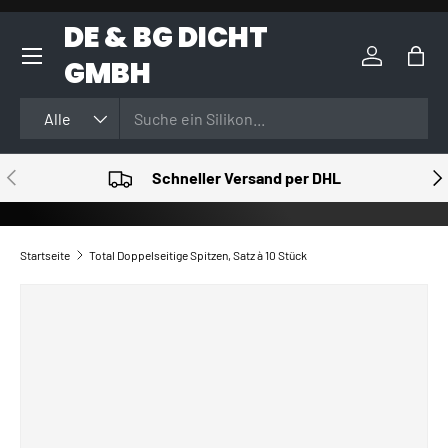
DE & BG DICHT
DIREKT ZUM INHALT
GMBH
Einloggen
Eink
Suchen
Art
Alle
VORHERIGE
NÄ
Schneller Versand per DHL
Startseite
Total Doppelseitige Spitzen, Satz à 10 Stück
ZU PRODUKTINFORMATIONEN SPRINGEN