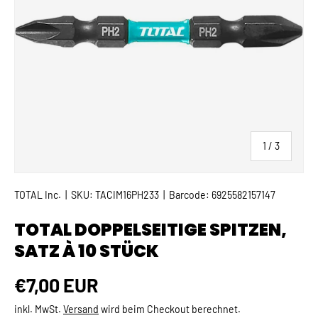
von
1
/
3
TOTAL Inc.
|
SKU:
TACIM16PH233
|
Barcode:
6925582157147
TOTAL DOPPELSEITIGE SPITZEN,
SATZ À 10 STÜCK
Normaler Preis
€7,00 EUR
inkl. MwSt.
Versand
wird beim Checkout berechnet.