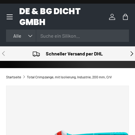
DE & BG DICHT
DIREKT ZUM INHALT
GMBH
Einloggen
Eink
Suchen
Art
Alle
VORHERIGE
NÄ
Schneller Versand per DHL
Startseite
Total Crimpzange, mit Isolierung, Industrie, 200 mm, CrV
ZU PRODUKTINFORMATIONEN SPRINGEN