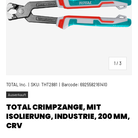
von
1
/
3
TOTAL Inc.
|
SKU:
THT2881
|
Barcode:
6925582161410
Ausverkauft
TOTAL CRIMPZANGE, MIT
ISOLIERUNG, INDUSTRIE, 200 MM,
CRV