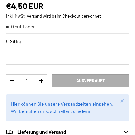
Normaler Preis
€4,50 EUR
inkl. MwSt.
Versand
wird beim Checkout berechnet.
0 auf Lager
0.29 kg
Anzahl
AUSVERKAUFT
MENGE VERRINGERN
MENGE ERHÖHEN
Schlie
Hier können Sie unsere Versandzeiten einsehen.
Wir bemühen uns, schneller zu liefern.
Lieferung und Versand