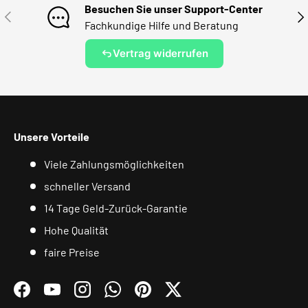
Besuchen Sie unser Support-Center
VORHERIGE
NÄ
Fachkundige Hilfe und Beratung
Vertrag widerrufen
Unsere Vorteile
Viele Zahlungsmöglichkeiten
schneller Versand
14 Tage Geld-Zurück-Garantie
Hohe Qualität
faire Preise
Facebook
YouTube
Instagram
WhatsApp
Pinterest
Twitter