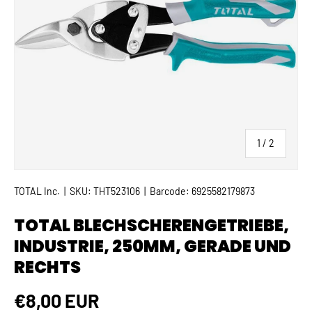
von
1
/
2
TOTAL Inc.
|
SKU:
THT523106
|
Barcode:
6925582179873
TOTAL BLECHSCHERENGETRIEBE,
INDUSTRIE, 250MM, GERADE UND
RECHTS
Normaler Preis
€8,00 EUR