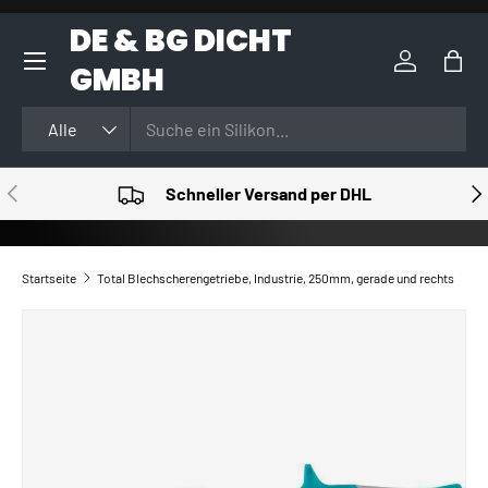
DE & BG DICHT
DIREKT ZUM INHALT
GMBH
Einloggen
Eink
Suchen
Art
Alle
VORHERIGE
NÄ
Schneller Versand per DHL
Startseite
Total Blechscherengetriebe, Industrie, 250mm, gerade und rechts
ZU PRODUKTINFORMATIONEN SPRINGEN