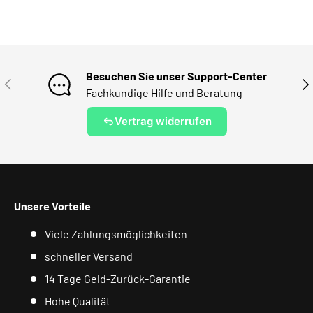
Besuchen Sie unser Support-Center
VORHERIGE
NÄ
Fachkundige Hilfe und Beratung
Vertrag widerrufen
Unsere Vorteile
Viele Zahlungsmöglichkeiten
schneller Versand
14 Tage Geld-Zurück-Garantie
Hohe Qualität