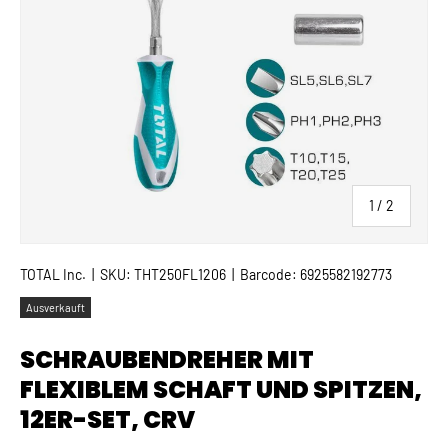
von
1
/
2
TOTAL Inc.
|
SKU:
THT250FL1206
|
Barcode:
6925582192773
Ausverkauft
SCHRAUBENDREHER MIT
FLEXIBLEM SCHAFT UND SPITZEN,
12ER-SET, CRV