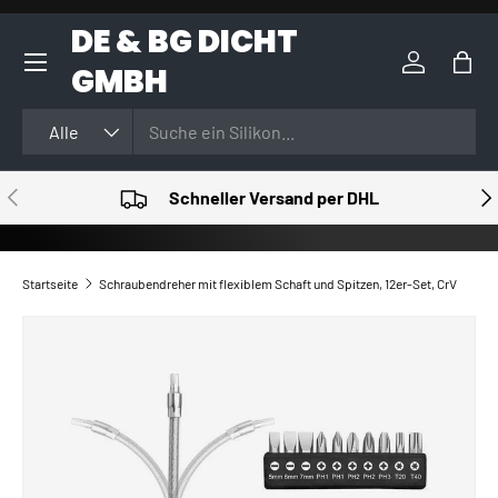
DE & BG DICHT
DIREKT ZUM INHALT
GMBH
Einloggen
Eink
Suchen
Art
Alle
VORHERIGE
NÄ
Schneller Versand per DHL
Startseite
Schraubendreher mit flexiblem Schaft und Spitzen, 12er-Set, CrV
ZU PRODUKTINFORMATIONEN SPRINGEN