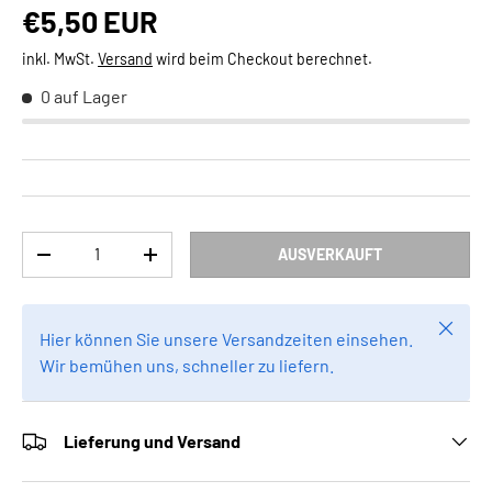
Normaler Preis
€5,50 EUR
inkl. MwSt.
Versand
wird beim Checkout berechnet.
0 auf Lager
Anzahl
AUSVERKAUFT
MENGE VERRINGERN
MENGE ERHÖHEN
Schlie
Hier können Sie unsere Versandzeiten einsehen.
Wir bemühen uns, schneller zu liefern.
Lieferung und Versand