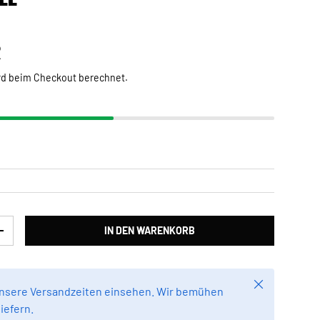
Preis
R
rd beim Checkout berechnet.
IN DEN WARENKORB
RN
MENGE ERHÖHEN
Schließen
unsere Versandzeiten einsehen. Wir bemühen
liefern.