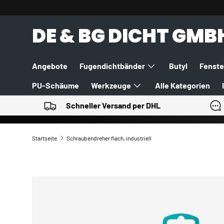
DIREKT ZUM INHALT
DE & BG DICHT GMB
Angebote
Fugendichtbänder
Butyl
Fenste
PU-Schäume
Werkzeuge
Alle Kategorien
Schneller Versand per DHL
Startseite
Schraubendreher flach, industriell
ZU PRODUKTINFORMATIONEN SPRINGEN