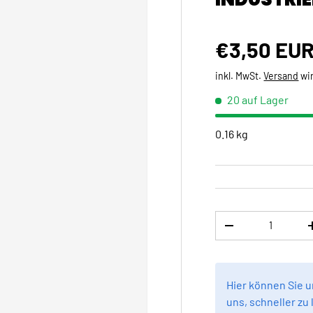
Normaler 
€3,50 EU
inkl. MwSt.
Versand
wi
20 auf Lager
0.16 kg
Anzahl
MENGE VERRINGE
Hier können Sie 
uns, schneller zu 