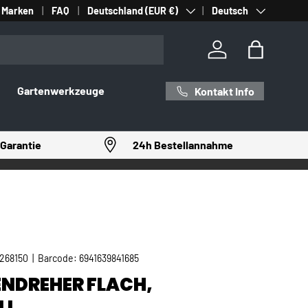
Land/Region
Sprache
Marken
FAQ
Deutschland (EUR €)
Deutsch
Einloggen
Einkaufst
Gartenwerkzeuge
Kontakt Info
Garantie
24h Bestellannahme
268150
|
Barcode:
6941639841685
NDREHER FLACH,
LL