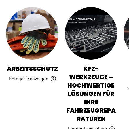
ARBEITSSCHUTZ
KFZ-
WERKZEUGE –
Kategorie anzeigen
HOCHWERTIGE
K
LÖSUNGEN FÜR
IHRE
FAHRZEUGREPA
RATUREN
Kategorie anzeigen