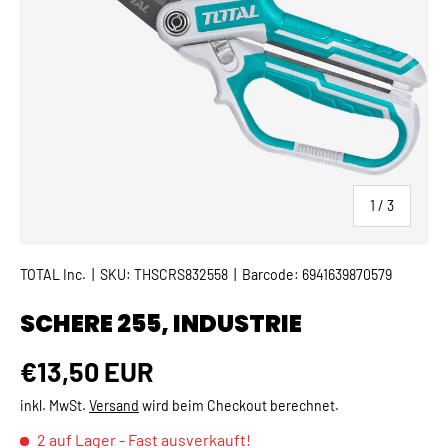
von
1
/
3
TOTAL Inc.
|
SKU:
THSCRS832558
|
Barcode:
6941639870579
SCHERE 255, INDUSTRIE
Normaler Preis
€13,50 EUR
inkl. MwSt.
Versand
wird beim Checkout berechnet.
2 auf Lager
- Fast ausverkauft!