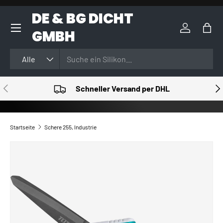
DE & BG DICHT
DIREKT ZUM INHALT
GMBH
Einloggen
Eink
Suchen
Art
Alle
VORHERIGE
NÄ
Schneller Versand per DHL
Startseite
Schere 255, Industrie
ZU PRODUKTINFORMATIONEN SPRINGEN