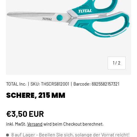
von
1
/
2
TOTAL Inc.
|
SKU:
THSCRS812001
|
Barcode:
6925582157321
SCHERE, 215 MM
Normaler Preis
€3,50 EUR
inkl. MwSt.
Versand
wird beim Checkout berechnet.
8 auf Lager
- Beeilen Sie sich, solange der Vorrat reicht!