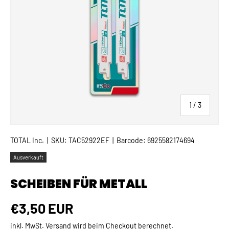
von
1
/
3
TOTAL Inc.
|
SKU:
TAC52922EF
|
Barcode:
6925582174694
Ausverkauft
SCHEIBEN FÜR METALL
Normaler Preis
€3,50 EUR
inkl. MwSt.
Versand
wird beim Checkout berechnet.