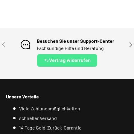
Besuchen Sie unser Support-Center
VORHERIGE
NÄ
Fachkundige Hilfe und Beratung
Vertrag widerrufen
Unsere Vorteile
Viele Zahlungsmöglichkeiten
schneller Versand
14 Tage Geld-Zurück-Garantie