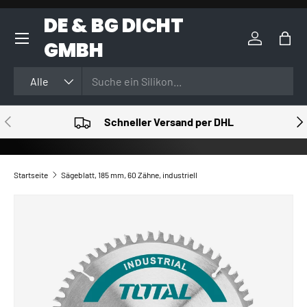
DE & BG DICHT
DIREKT ZUM INHALT
GMBH
Einloggen
Eink
Suchen
Art
Alle
VORHERIGE
NÄ
Schneller Versand per DHL
Startseite
Sägeblatt, 185 mm, 60 Zähne, industriell
ZU PRODUKTINFORMATIONEN SPRINGEN