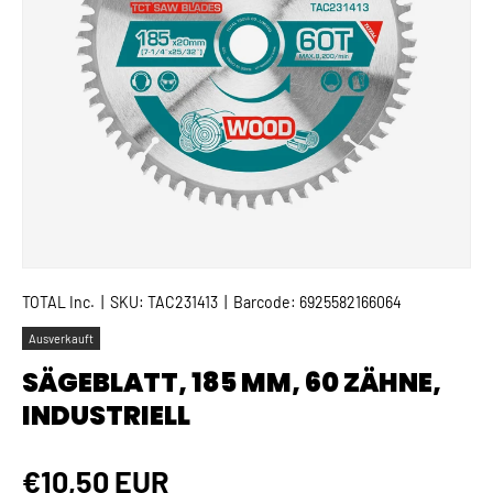
TOTAL Inc.
|
SKU:
TAC231413
|
Barcode:
6925582166064
Ausverkauft
SÄGEBLATT, 185 MM, 60 ZÄHNE,
INDUSTRIELL
Normaler Preis
€10,50 EUR