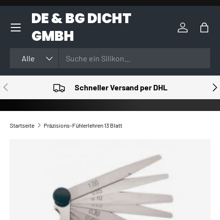
DE & BG DICHT
DIREKT ZUM INHALT
GMBH
Einloggen
Eink
Suchen
Art
Alle
VORHERIGE
NÄ
Schneller Versand per DHL
Startseite
Präzisions-Fühlerlehren 13 Blatt
ZU PRODUKTINFORMATIONEN SPRINGEN