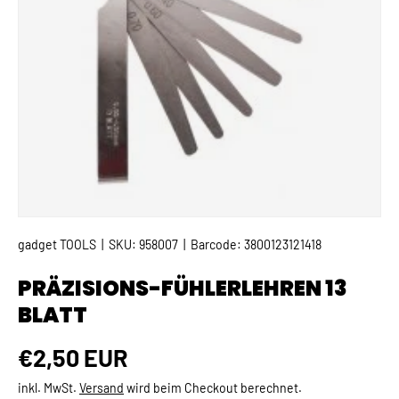
gadget TOOLS
|
SKU:
958007
|
Barcode:
3800123121418
PRÄZISIONS-FÜHLERLEHREN 13
BLATT
Normaler Preis
€2,50 EUR
inkl. MwSt.
Versand
wird beim Checkout berechnet.