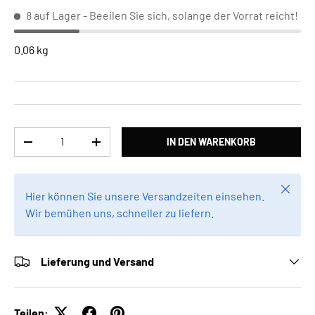
8 auf Lager
- Beeilen Sie sich, solange der Vorrat reicht!
0.06 kg
Anzahl
IN DEN WARENKORB
MENGE VERRINGERN
MENGE ERHÖHEN
Schlie
Hier können Sie unsere Versandzeiten einsehen.
Wir bemühen uns, schneller zu liefern.
Lieferung und Versand
Teilen: