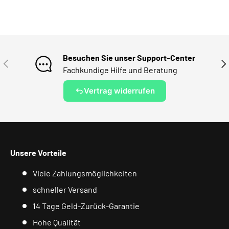
Besuchen Sie unser Support-Center
VORHERIGE
NÄ
Fachkundige Hilfe und Beratung
Vertrag widerrufen
Unsere Vorteile
Viele Zahlungsmöglichkeiten
schneller Versand
14 Tage Geld-Zurück-Garantie
Hohe Qualität