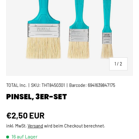
von
1
/
2
TOTAL Inc.
|
SKU:
THT8450301
|
Barcode:
6941639847175
PINSEL, 3ER-SET
Normaler Preis
€2,50 EUR
inkl. MwSt.
Versand
wird beim Checkout berechnet.
16 auf Lager