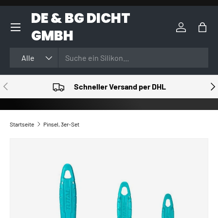
DE & BG DICHT
DIREKT ZUM INHALT
GMBH
Einloggen
Eink
Suchen
Art
Alle
VORHERIGE
NÄ
Schneller Versand per DHL
Startseite
Pinsel, 3er-Set
ZU PRODUKTINFORMATIONEN SPRINGEN