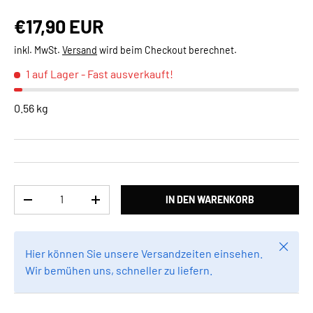
Normaler Preis
€17,90 EUR
inkl. MwSt.
Versand
wird beim Checkout berechnet.
1 auf Lager
- Fast ausverkauft!
0.56 kg
Anzahl
IN DEN WARENKORB
MENGE VERRINGERN
MENGE ERHÖHEN
Schlie
Hier können Sie unsere Versandzeiten einsehen.
Wir bemühen uns, schneller zu liefern.