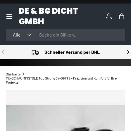
DE & BG DICHT
DIREKT ZUM INHALT
GMBH
Einloggen
Eink
Suchen
Art
Alle
VORHERIGE
NÄ
Schneller Versand per DHL
Startseite
PU-SCHAUMPISTOLE Top Strong CY-091 TS - Präzision und Komfort für Ihre
Projekte
ZU PRODUKTINFORMATIONEN SPRINGEN