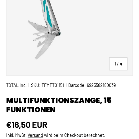
von
1
/
4
TOTAL Inc.
|
SKU:
TFMFT01151
|
Barcode:
6925582180039
MULTIFUNKTIONSZANGE, 15
FUNKTIONEN
Normaler Preis
€16,50 EUR
inkl. MwSt.
Versand
wird beim Checkout berechnet.