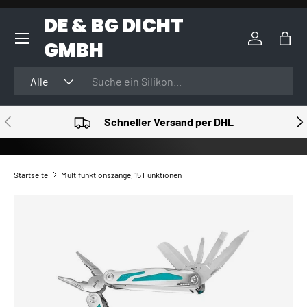
DE & BG DICHT
DIREKT ZUM INHALT
GMBH
Einloggen
Eink
Suchen
Art
Alle
VORHERIGE
NÄ
Schneller Versand per DHL
Startseite
Multifunktionszange, 15 Funktionen
ZU PRODUKTINFORMATIONEN SPRINGEN