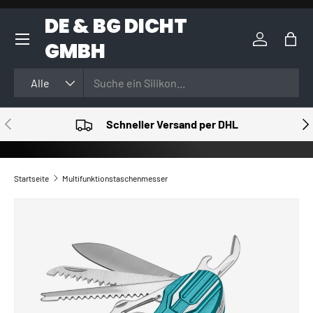
DE & BG DICHT
DIREKT ZUM INHALT
GMBH
Einloggen
Eink
Suchen
Art
Alle
VORHERIGE
NÄ
Schneller Versand per DHL
Startseite
Multifunktionstaschenmesser
ZU PRODUKTINFORMATIONEN SPRINGEN