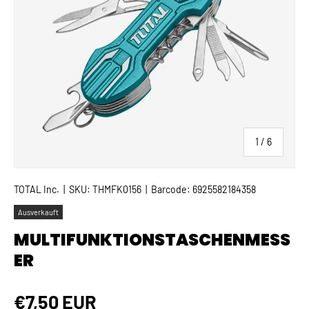
von
1
/
6
TOTAL Inc.
|
SKU:
THMFK0156
|
Barcode:
6925582184358
Ausverkauft
MULTIFUNKTIONSTASCHENMESS
ER
Normaler Preis
€7,50 EUR