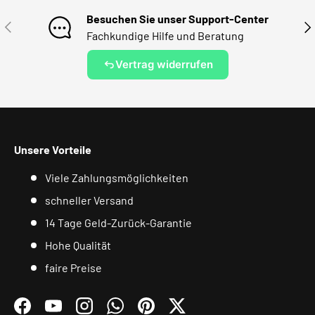
Besuchen Sie unser Support-Center
VORHERIGE
NÄ
Fachkundige Hilfe und Beratung
Vertrag widerrufen
Unsere Vorteile
Viele Zahlungsmöglichkeiten
schneller Versand
14 Tage Geld-Zurück-Garantie
Hohe Qualität
faire Preise
Facebook
YouTube
Instagram
WhatsApp
Pinterest
Twitter