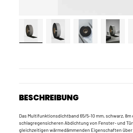
Bild 1 in Galerieansicht laden
Bild 2 in Galerieansicht laden
Bild 3 in Galerieansicht
Bild 4 in 
BESCHREIBUNG
Das Multifunktionsdichtband 65/5-10 mm, schwarz, 8m d
schlagregensicheren Abdichtung von Fenster- und Tü
gleichzeitigen wärmedämmenden Eigenschaften über d