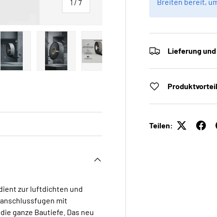
Breiten bereit, u
von
1
/
7
Lieferung und
 laden
Galerieansicht laden
Bild 5 in Galerieansicht laden
Bild 6 in Galerieansicht laden
Bild 7 in Galerieansicht laden
Produktvortei
Teilen:
ient zur luftdichten und
ranschlussfugen mit
ie ganze Bautiefe. Das neu