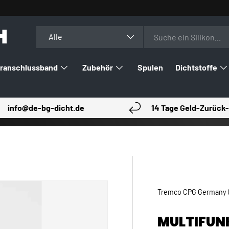
H
Suchen
Art
Alle
ranschlussband
Zubehör
Spulen
Dichtstoffe
info@de-bg-dicht.de
14 Tage Geld-Zurück-
Tremco CPG Germany
MULTIFUN