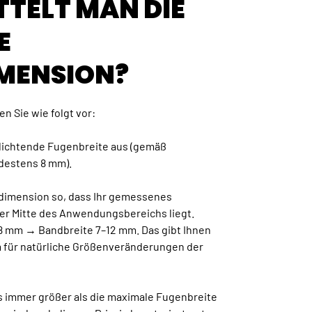
TTELT MAN DIE
E
MENSION?
n Sie wie folgt vor:
udichtende Fugenbreite aus (gemäß
destens 8 mm).
ddimension so, dass Ihr gemessenes
er Mitte des Anwendungsbereichs liegt.
 8 mm → Bandbreite 7–12 mm. Das gibt Ihnen
 für natürliche Größenveränderungen der
s immer größer als die maximale Fugenbreite