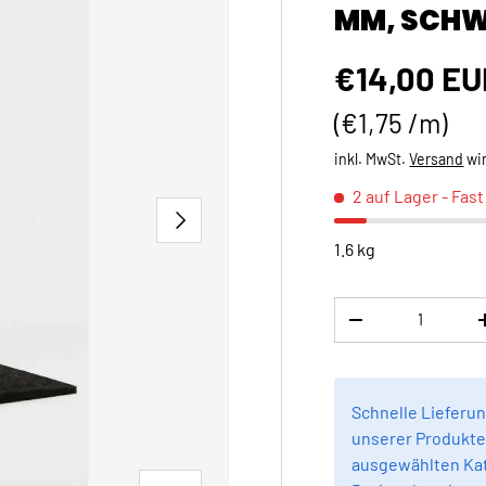
MM, SCHW
Normaler 
€14,00 EU
Grundpreis
€1,75 /m
inkl. MwSt.
Versand
wi
2 auf Lager
- Fas
NÄCHSTE
1.6 kg
Anzahl
MENGE VERRINGE
Schnelle Lieferun
unserer Produkte 
ausgewählten Kat