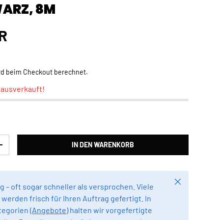
ARZ, 8M
Preis
R
rd beim Checkout berechnet.
t ausverkauft!
IN DEN WARENKORB
RN
MENGE ERHÖHEN
Schließen
g – oft sogar schneller als versprochen. Viele
werden frisch für Ihren Auftrag gefertigt. In
egorien (
Angebote
) halten wir vorgefertigte