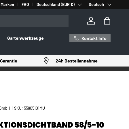
Land/Region
Sprache
Marken
FAQ
Deutschland (EUR €)
Deutsch
Einloggen
Einkaufst
Gartenwerkzeuge
Kontakt Info
Garantie
24h Bestellannahme
 GmbH
|
SKU:
55805101MU
KTIONSDICHTBAND 58/5-10