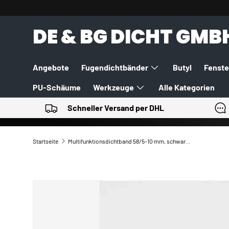
DIREKT ZUM INHALT
DE & BG DICHT GMB
Angebote
Fugendichtbänder
Butyl
Fenste
PU-Schäume
Werkzeuge
Alle Kategorien
Schneller Versand per DHL
Startseite
Multifunktionsdichtband 58/5-10 mm, schwarz, 8m
ZU PRODUKTINFORMATIONEN SPRINGEN