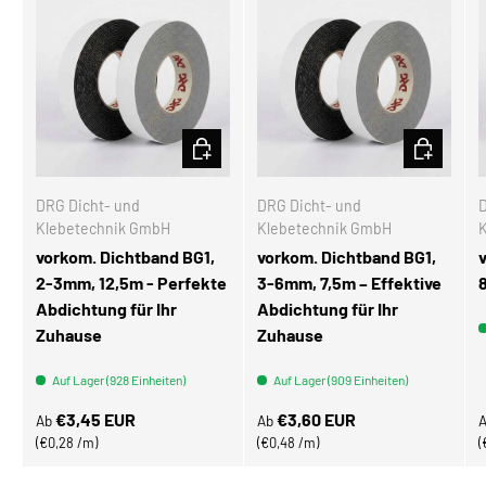
OPTIONEN AUSWÄHLEN
OPTIONEN
DRG Dicht- und
DRG Dicht- und
D
Klebetechnik GmbH
Klebetechnik GmbH
vorkom. Dichtband BG1,
vorkom. Dichtband BG1,
2-3mm, 12,5m - Perfekte
3-6mm, 7,5m – Effektive
Abdichtung für Ihr
Abdichtung für Ihr
Zuhause
Zuhause
Auf Lager (928 Einheiten)
Auf Lager (909 Einheiten)
Normaler Preis
Normaler Preis
N
€3,45 EUR
€3,60 EUR
Ab
Ab
Grundpreis
Grundpreis
€0,28 /m
€0,48 /m