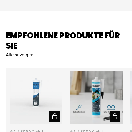
EMPFOHLENE PRODUKTE FÜR
SIE
Alle anzeigen
OPTIONEN AUSWÄHLEN
OPTIONEN
WS INSEBO GmbH
WS INSEBO GmbH