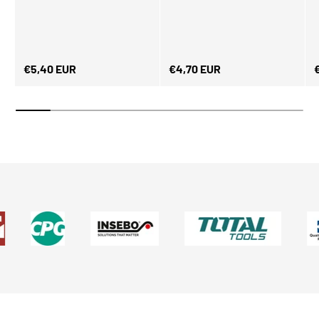
Normaler Preis
Normaler Preis
N
€5,40 EUR
€4,70 EUR