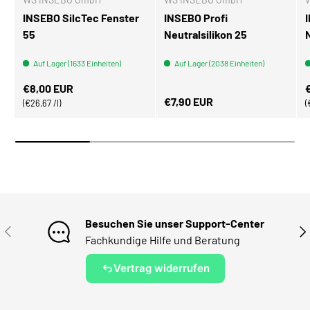
INSEBO SilcTec Fenster
INSEBO Profi
55
Neutralsilikon 25
Auf Lager (1633 Einheiten)
Auf Lager (2038 Einheiten)
Normaler Preis
N
€8,00 EUR
Normaler Preis
€7,90 EUR
Grundpreis
€26,67 /l
Besuchen Sie unser Support-Center
VORHERIGE
NÄ
Fachkundige Hilfe und Beratung
Vertrag widerrufen