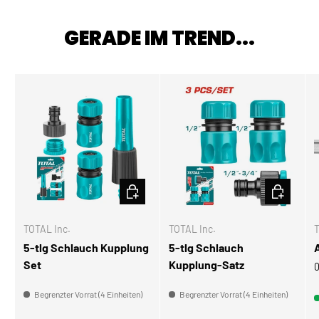
GERADE IM TREND...
IN DEN WARENKORB
IN DEN W
TOTAL Inc.
TOTAL Inc.
T
5-tlg Schlauch Kupplung
5-tlg Schlauch
Set
Kupplung-Satz
0
Begrenzter Vorrat (4 Einheiten)
Begrenzter Vorrat (4 Einheiten)