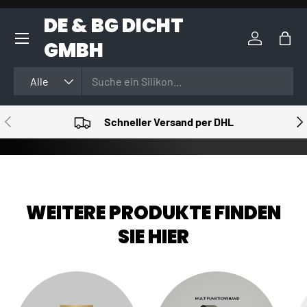
DE & BG DICHT
DIREKT ZUM INHALT
GMBH
Einloggen
Eink
Suchen
Art
Alle
VORHERIGE
NÄ
Schneller Versand per DHL
WEITERE PRODUKTE FINDEN
SIE HIER