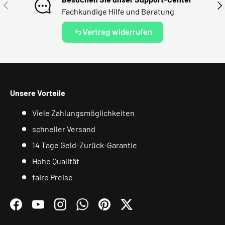
VORHERIGE
NÄ
Fachkundige Hilfe und Beratung
Vertrag widerrufen
Unsere Vorteile
Viele Zahlungsmöglichkeiten
schneller Versand
14 Tage Geld-Zurück-Garantie
Hohe Qualität
faire Preise
Facebook
YouTube
Instagram
WhatsApp
Pinterest
Twitter