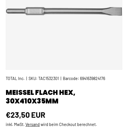
TOTAL Inc.
|
SKU:
TAC1532301
|
Barcode:
6941639824176
MEISSEL FLACH HEX, 3
0X410X35MM
Normaler Preis
€23,50 EUR
inkl. MwSt.
Versand
wird beim Checkout berechnet.