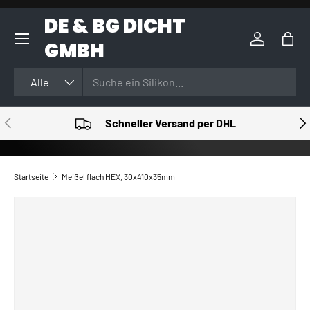
DE & BG DICHT
DIREKT ZUM INHALT
GMBH
Einloggen
Eink
Suchen
Art
Alle
VORHERIGE
NÄ
Schneller Versand per DHL
Startseite
Meißel flach HEX, 30x410x35mm
ZU PRODUKTINFORMATIONEN SPRINGEN