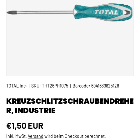
TOTAL Inc.
|
SKU:
THT26PH1075
|
Barcode:
6941639825128
KREUZSCHLITZSCHRAUBENDREHE
R, INDUSTRIE
Normaler Preis
€1,50 EUR
inkl. MwSt.
Versand
wird beim Checkout berechnet.