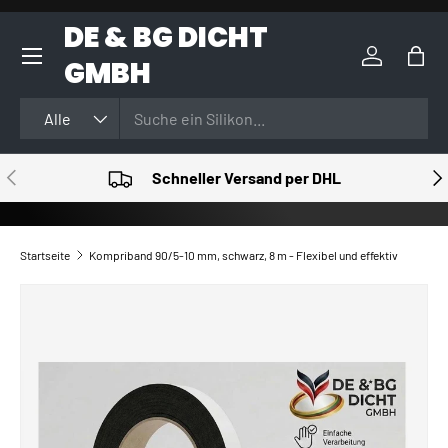
DE & BG DICHT
DIREKT ZUM INHALT
GMBH
Einloggen
Eink
Suchen
Art
Alle
VORHERIGE
NÄ
Schneller Versand per DHL
Startseite
Kompriband 90/5-10 mm, schwarz, 8 m - Flexibel und effektiv
ZU PRODUKTINFORMATIONEN SPRINGEN