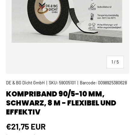
von
1
/
5
DE & BG Dicht GmbH
|
SKU:
59005101
|
Barcode:
0098925380628
KOMPRIBAND 90/5-10 MM,
SCHWARZ, 8 M - FLEXIBEL UND
EFFEKTIV
Normaler Preis
€21,75 EUR