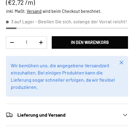
Grundpreis
€2,72 /m
inkl. MwSt.
Versand
wird beim Checkout berechnet.
3 auf Lager
- Beeilen Sie sich, solange der Vorrat reicht!
Anzahl
IN DEN WARENKORB
MENGE VERRINGERN
MENGE ERHÖHEN
Schlie
Wir bemühen uns, die angegebene Versandzeit
einzuhalten. Bei einigen Produkten kann die
Lieferung sogar schneller erfolgen, da wir flexibel
produzieren.
Lieferung und Versand